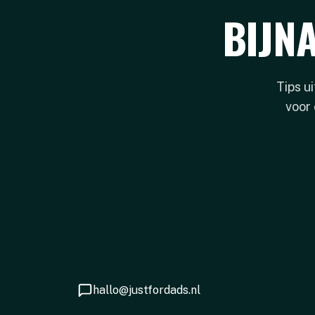
BIJN
Tips u
voor 
hallo@justfordads.nl