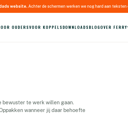
dads website.
Achter de schermen werken we nog hard aan teksten e
VOOR OUDERS
VOOR KOPPELS
DOWNLOADS
BLOG
OVER FERRY
 bewuster te werk willen gaan.
. Oppakken wanneer jij daar behoefte