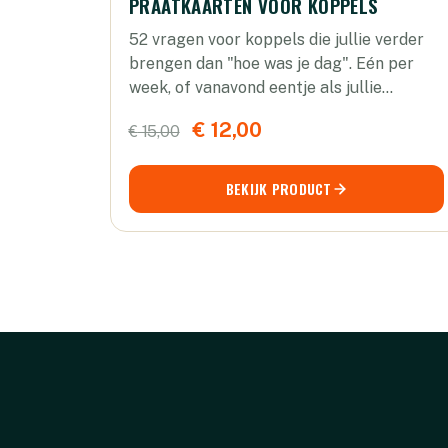
PRAATKAARTEN VOOR KOPPELS
52 vragen voor koppels die jullie verder
brengen dan "hoe was je dag". Eén per
week, of vanavond eentje als jullie
samen...
Oorspronkelijke
Huidige
€
12,00
€
15,00
prijs
prijs
BEKIJK PRODUCT
was:
is:
€ 15,00.
€ 12,00.