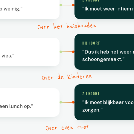
ZIJ HOORT
o weinig."
"Ik moet weer intiem 
Over het huishouden
HIJ HOORT
"Dus ik heb het weer 
 vies."
schoongemaakt."
Over de kinderen
ZIJ HOORT
"Ik moet blijkbaar vo
een lunch op."
zorgen."
Over even rust