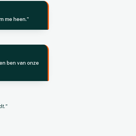
 om me heen."
eden ben van onze
dt."