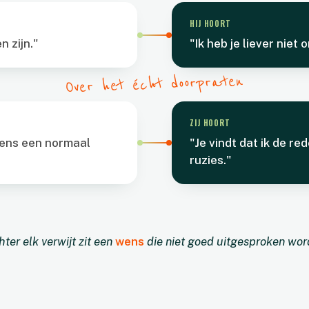
HIJ HOORT
n zijn."
"Ik heb je liever niet
Over het écht doorpraten
ZIJ HOORT
eens een normaal
"Je vindt dat ik de r
ruzies."
ter elk verwijt zit een
wens
die niet goed uitgesproken wor