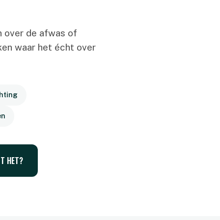
n over de afwas of
kken waar het écht over
hting
en
T HET?