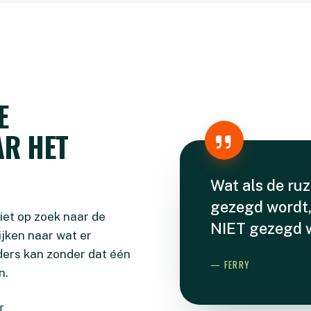
E
AR HET
Wat als de ruz
gezegd wordt, 
iet op zoek naar de
NIET gezegd 
ijken naar wat er
nders kan zonder dat één
— FERRY
n.
r