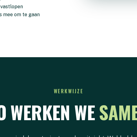
 vastlopen
rs mee om te gaan
WERKWIJZE
O WERKEN WE
SAM