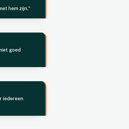
met hem zijn."
niet goed
or iedereen