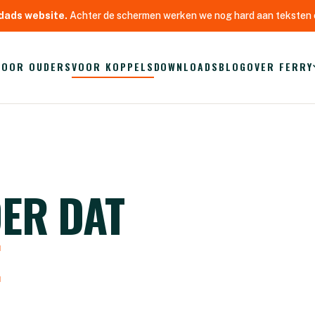
dads website.
Achter de schermen werken we nog hard aan teksten e
VOOR OUDERS
VOOR KOPPELS
DOWNLOADS
BLOG
OVER FERRY
ER DAT
E