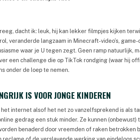
reeg, dacht ik: leuk, hij kan lekker filmpjes kijken ter
ol, veranderde langzaam in Minecraft-video’s, game-ch
asme waar je U tegen zegt. Geen ramp natuurlijk, maa
ver een challenge die op TikTok rondging (waar hij offi
eens onder de loep te nemen.
NGRIJK IS VOOR JONGE KINDEREN
het internet alsof het net zo vanzelfsprekend is als 
r online gedrag een stuk minder. Ze kunnen (onbewust
worden benaderd door vreemden of raken betrokken b
n reclame of de verslavende werking van eindeloos scr