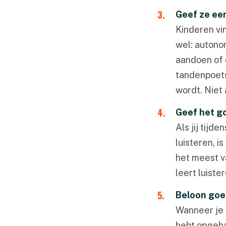
Geef ze ee
Kinderen vi
wel: autonom
aandoen of 
tandenpoetse
wordt. Niet 
Geef het g
Als jij tijde
luisteren, 
het meest va
leert luister
Beloon goed
Wanneer je k
hebt opgeha