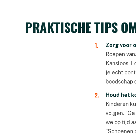
PRAKTISCHE TIPS OM
Zorg voor 
Roepen vanaf
Kansloos. L
je echt cont
boodschap 
Houd het k
Kinderen ku
volgen. “Ga
we op tijd a
“Schoenen o