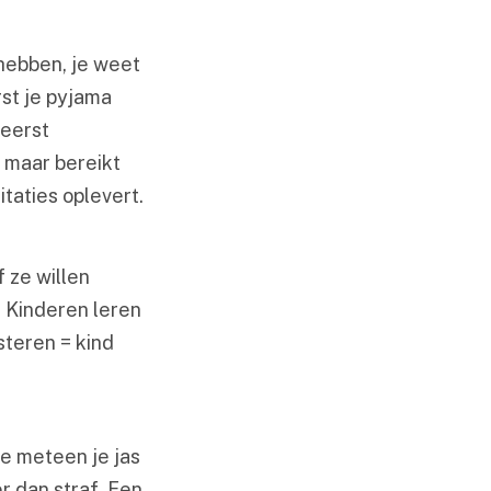
 hebben, je weet
rst je pyjama
 eerst
l maar bereikt
itaties oplevert.
f ze willen
. Kinderen leren
isteren = kind
je meteen je jas
r dan straf. Een