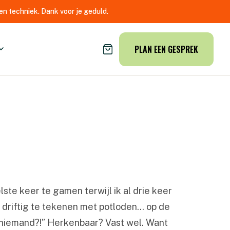
n techniek. Dank voor je geduld.
PLAN EEN GESPREK
ste keer te gamen terwijl ik al drie keer
) driftig te tekenen met potloden… op de
r niemand?!” Herkenbaar? Vast wel. Want