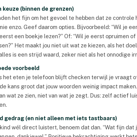
n keuze (binnen de grenzen)
nden het fijn om het gevoel te hebben dat ze controle
ie enzo. Geef daarom opties. Bijvoorbeeld: “Wil je ee
eerst een boekje lezen?” Of: “Wil je eerst opruimen of
n?” Het maakt jou niet uit wat ze kiezen, als het doe
alles is een strijd waard, zeker niet als het onnodige irr
oede voorbeeld
ns het eten je telefoon blijft checken terwijl je vraagt o
is de kans groot dat jouw woorden weinig impact maken
n wat ze zien, niet van wat je zegt. Dus: zelf actief lu
en.
 gedrag (en niet alleen met iets tastbaars)
ind wél direct luistert, benoem dat dan. “Wat fijn dat 
ngen, dankjewel.” Positieve bekrachtiging werkt bete