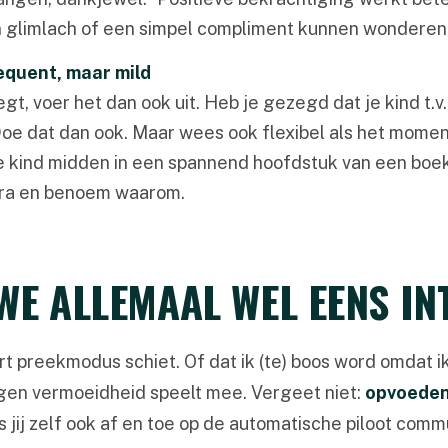
n glimlach of een simpel compliment kunnen wonderen
quent, maar mild
zegt, voer het dan ook uit. Heb je gezegd dat je kind t.v
Doe dat dan ook. Maar wees ook flexibel als het mome
 je kind midden in een spannend hoofdstuk van een boek
tra en benoem waarom.
WE ALLEMAAL WEL EENS I
rt preekmodus schiet. Of dat ik (te) boos word omdat ik 
igen vermoeidheid speelt mee. Vergeet niet:
opvoeden
als jij zelf ook af en toe op de automatische piloot com