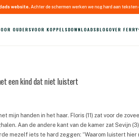
dads website.
Achter de schermen werken we nog hard aan teksten e
VOOR OUDERS
VOOR KOPPELS
DOWNLOADS
BLOG
OVER FERRY
t een kind dat niet luistert
mijn handen in het haar. Floris (11) zat voor de zoveel
eghalen. Aan de andere kant van de kamer zat Sevijn (3
orde mezelf iets te hard zeggen: “Waarom luistert hie